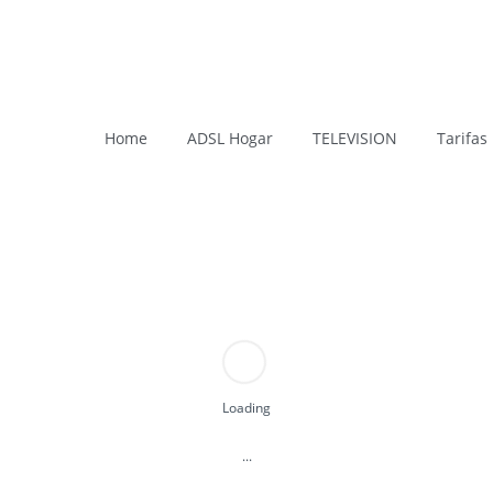
Home
ADSL Hogar
TELEVISION
Tarifas
CORREO ELECTRÓNICO
Loading
Acceda a su correo electrónico a traves de WebMail.
ACCEDER
...