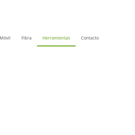
Llamanos: (+34) 957 055 655
 Móvil
Fibra
Herramientas
Contacto
You are Now on:
Home
Herramientas
­ > ­
COBERTURA WICHI