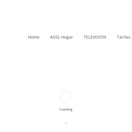
Home
ADSL Hogar
TELEVISION
Tarifas
Loading
ínea de teléfono, tengas tu casa en la ciudad como en el campo. S
E OTROS NO LLEGAN
...