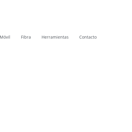
Llamanos: (+34) 957 055 655
 Móvil
Fibra
Herramientas
Contacto
You are Now on:
Home
Cobertura
­ > ­
COBERTURA WICHI
IN